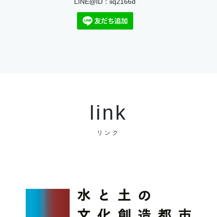
LINE@ID：iiq2166d
link
リンク