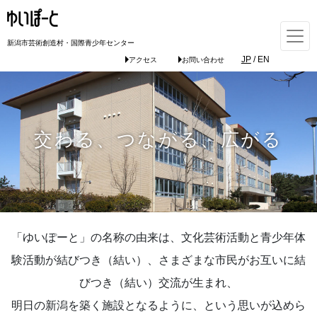
新潟市芸術創造村・国際青少年センター
JP
/
EN
アクセス
お問い合わせ
交わる、つながる、広がる
「ゆいぽーと」の名称の由来は、文化芸術活動と青少年体
験活動が結びつき（結い）、さまざまな市民がお互いに結
びつき（結い）交流が生まれ、
明日の新潟を築く施設となるように、という思いが込めら