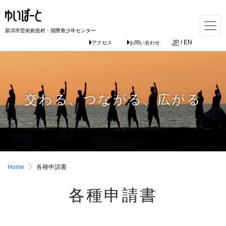
新潟市芸術創造村・国際青少年センター
JP
/
EN
アクセス
お問い合わせ
交わる、つながる、広がる
Home
各種申請書
各種申請書