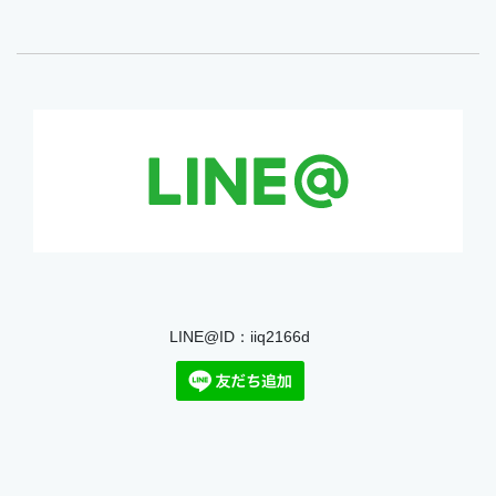
LINE@ID：iiq2166d