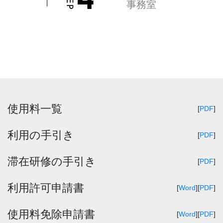
事務室
使用料一覧
[
PDF
]
利用の手引き
[
PDF
]
滞在研修の手引き
[
PDF
]
利用許可申請書
[
Word
]
[
PDF
]
使用料免除申請書
[
Word
]
[
PDF
]