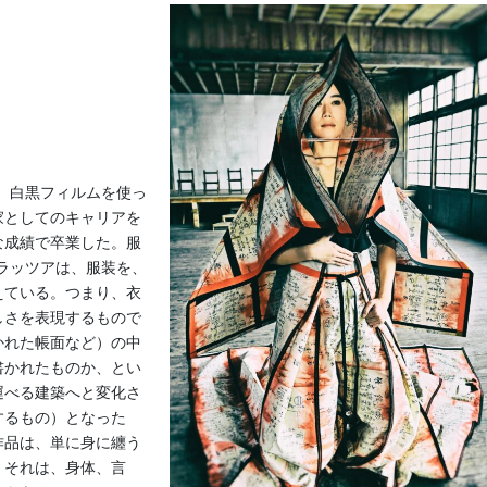
、白黒フィルムを使っ
家としてのキャリアを
な成績で卒業した。服
ラッツアは、服装を、
えている。つまり、衣
しさを表現するもので
かれた帳面など）の中
書かれたものか、とい
運べる建築へと変化さ
するもの）となった
作品は、単に身に纏う
。それは、身体、言