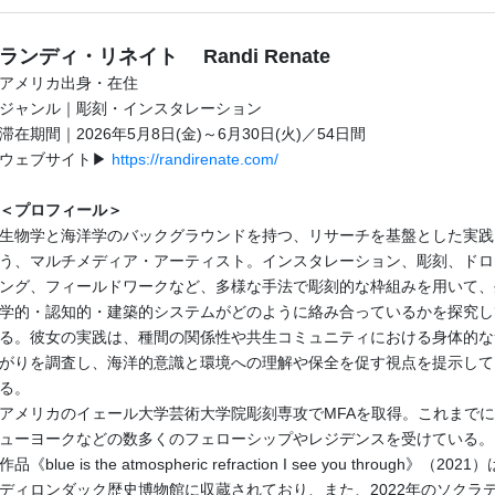
ランディ・リネイト Randi Renate
アメリカ出身・在住
ジャンル｜彫刻・インスタレーション
滞在期間｜2026年5月8日(金)～6月30日(火)／54日間
ウェブサイト▶
https://randirenate.com/
＜プロフィール＞
生物学と海洋学のバックグラウンドを持つ、リサーチを基盤とした実践
う、マルチメディア・アーティスト。インスタレーション、彫刻、ドロ
ング、フィールドワークなど、多様な手法で彫刻的な枠組みを用いて、
学的・認知的・建築的システムがどのように絡み合っているかを探究し
る。彼女の実践は、種間の関係性や共生コミュニティにおける身体的な
がりを調査し、海洋的意識と環境への理解や保全を促す視点を提示して
る。
アメリカのイェール大学芸術大学院彫刻専攻でMFAを取得。これまで
ューヨークなどの数多くのフェローシップやレジデンスを受けている。
作品《blue is the atmospheric refraction I see you through》（2021
ディロンダック歴史博物館に収蔵されており、また、2022年のソクラ