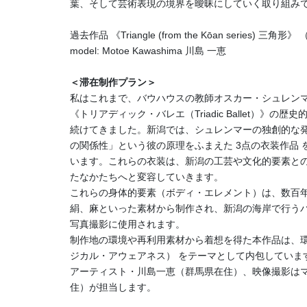
葉、そして芸術表現の境界を曖昧にしていく取り組み
過去作品 《Triangle (from the Kōan series) 三角形》
model: Motoe Kawashima 川島 一恵
＜滞在制作プラン＞
私はこれまで、バウハウスの教師オスカー・シュレン
《トリアディック・バレエ（Triadic Ballet）》の
続けてきました。新潟では、シュレンマーの独創的な
の関係性」という彼の原理をふまえた 3点の衣装作品 
います。これらの衣装は、新潟の工芸や文化的要素と
たなかたちへと変容していきます。
これらの身体的要素（ボディ・エレメント）は、数百
絹、麻といった素材から制作され、新潟の海岸で行う
写真撮影に使用されます。
制作地の環境や再利用素材から着想を得た本作品は、
ジカル・アウェアネス） をテーマとして内包していま
アーティスト・川島一恵（群馬県在住）、映像撮影は
住）が担当します。