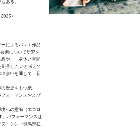
でもある。
 （2025）
マーによるバレエ作品
歴史的要素について研究を
発想や、「身体と空間
を制作したいと考えて
の出会いを通して、新
年の歴史をもつ紙、
パフォーマンスおよび
環境への意識（エコロ
す。パフォーマンスは
マヌ・シレ（群馬県在