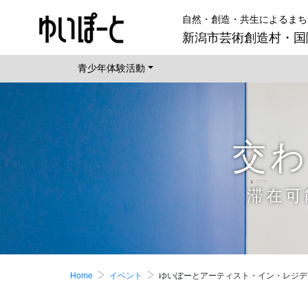
自然・創造・共生によるまち
新潟市芸術創造村・国
青少年体験活動
交
滞在可
Home
イベント
ゆいぽーとアーティスト・イン・レジデ