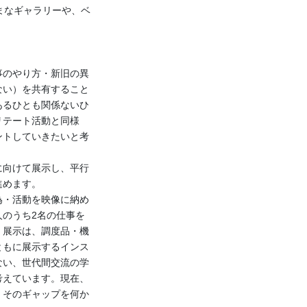
まなギャラリーや、ベ
事のやり方・新旧の異
ない）を共有すること
あるひとも関係ないひ
リテート活動と同様
ントしていきたいと考
に向けて展示し、平行
進めます。
為・活動を映像に納め
のうち2名の仕事を
。展示は、調度品・機
ともに展示するインス
ない、世代間交流の学
考えています。現在、
、そのギャップを何か