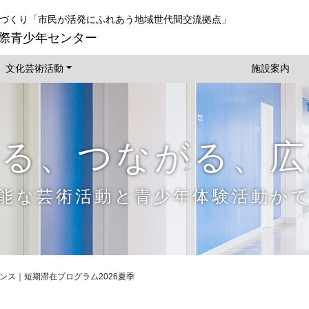
づくり
「市民が活発にふれあう地域世代間交流拠点」
際青少年センター
文化芸術活動
施設案内
わる、つながる、広
能な芸術活動と青少年体験活動が
ンス｜短期滞在プログラム2026夏季