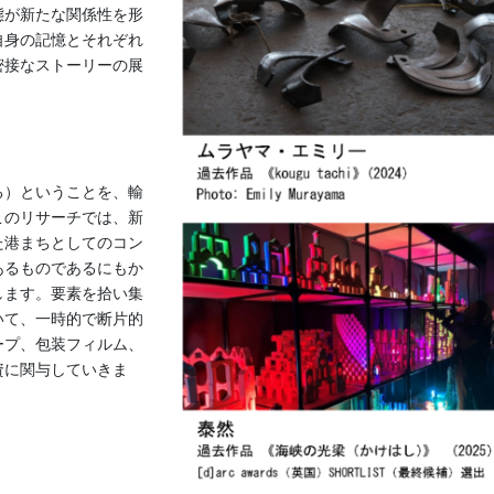
態が新たな関係性を形
自身の記憶とそれぞれ
密接なストーリーの展
る）ということを、輸
このリサーチでは、新
た港まちとしてのコン
あるものであるにもか
します。要素を拾い集
いて、一時的で断片的
ープ、包装フィルム、
資に関与していきま