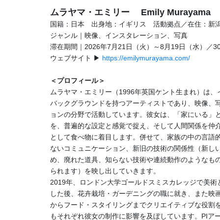
ムラヤマ・エミリー Emily Murayama
国籍：日本 出身地：イギリス 活動拠点／在住：新
ジャンル｜映像、インスタレーション、写真
滞在期間｜2026年7月21日（火）～8月19日（水）／3
ウェブサイト ▶
https://emilymurayama.com/
＜プロフィール＞
ムラヤマ・エミリー（1996年英国ケント生まれ）は
バックグラウンドを持つアーティストであり、映像、
ョンの分野で活動しています。彼女は、「家にいる」
を、普遍的な設定と感覚で捉え、そして人間関係を仲
として食べ物に着目します。併せて、家族の中の言語
ないコミュニケーション、新旧の技術の関係性（新し
め、廃れた道具、知らない技術や連続動作のようなも
られます）を映し出していきます。
2019年、ロンドン大学ゴールドスミスカレッジで美
した後、花卉栽培・ガーデニングの職に就き、また映
からフード・スタイリングまでクリエイティブな役割
もそれぞれ彼女の制作に影響を及ぼしています。PIアー