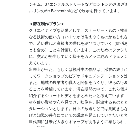
シャム、37エンデルストリートなどロンドンのさまざ
ルリンのArt Biesenthalなどで展示を行っています。
＜滞在制作プラン＞
クリエイティブな活動として、ストーリー・もの・物
なる技術の使い方（いくつかは消えゆくものかもしれ
で、若い世代と高齢者の世代を結びつけていく（関係
とも含め）ことを計画しています。このためのファシ
に、交流が発生していく様子をカメラに納めドキュメ
えています。
出来上がった、もしくは検討中の作品は、滞在の終了
してワークショップのビデオドキュメンテーションを
また、地域の農業者や職人と関係をつくり、彼らの行
ることを希望しています。滞在期間の中で、これら個人
紹介するショートビデオをまとめたいと考えています
材を使い資材や布を見つけ、映像を、関連するものと
タレーションとします。日々の放送などでは見聞きし
びと知識の共有についての議論を起こしていきたいと
世代間には未だ大きなギャップがあるように感じられ