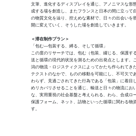
文筆、進化するディスプレイを通じ、アノニマスな形
成する場を創造し、またフランスと日本の間に立って
の物質文化を辿り、控えめな素材で、日々の出会いを
開に変えていく、そうした場を創造していきます。
＜滞在制作プラン＞
「包む―包装する、縛る、そして循環」
この度のリサーチでは、包む（包装、綴じる、保護す
送と循環の現代的状況を測るための出発点とします。
潟の物流・ロジスティクスによってかたち作られてき
テクストのなかで、ものの移動を可能にし、不可欠で
わらず、見過ごされてきた行為である「包装」に着目
めリカバリさせることを通じ、輸送と日々の物流にお
な、実用重視の社会基盤と考えられる、わら、合成ロ
保護フォーム、ネット、詰物といった循環に関わる物
す。