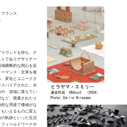
：フランス
ス
グラウンドを持ち、ナ
ストでありデザイナー
領域横断的な関心を反
ォーマンス・文筆を複
る、変化とユニークさ
ンスパイアされた、水
品や、道端に落ちてい
材など、廃棄されたり
時的な用途で価値がな
ともいえるものに変え
情の軌跡といった生活
、フィールドワークや