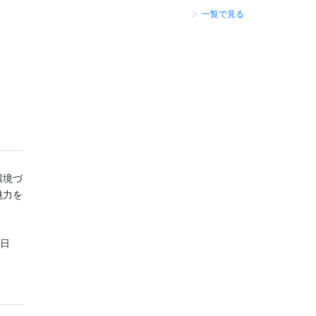
一覧で見る
環境づ
魅力を
。
（日