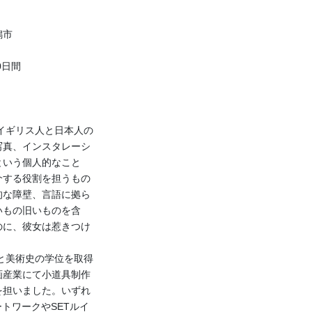
潟市
0日間
、イギリス人と日本人の
写真、インスタレーシ
という個人的なこと
介する役割を担うもの
的な障壁、言語に拠ら
いもの旧いものを含
のに、彼女は惹きつけ
術と美術史の学位を取得
画産業にて小道具制作
を担いました。いずれ
トワークやSETルイ