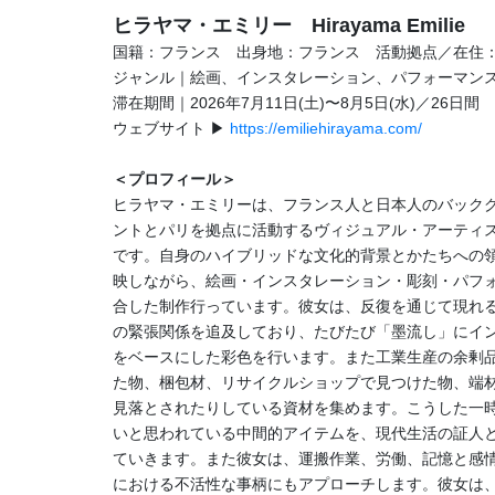
ヒラヤマ・エミリー Hirayama Emilie
国籍：フランス 出身地：フランス 活動拠点／在住
ジャンル｜絵画、インスタレーション、パフォーマン
滞在期間｜2026年7月11日(土)〜8月5日(水)／26日間
ウェブサイト ▶
https://emiliehirayama.com/
＜プロフィール＞
ヒラヤマ・エミリーは、フランス人と日本人のバック
ントとパリを拠点に活動するヴィジュアル・アーティ
です。自身のハイブリッドな文化的背景とかたちへの
映しながら、絵画・インスタレーション・彫刻・パフ
合した制作行っています。彼女は、反復を通じて現れ
の緊張関係を追及しており、たびたび「墨流し」にイ
をベースにした彩色を行います。また工業生産の余剰
た物、梱包材、リサイクルショップで見つけた物、端
見落とされたりしている資材を集めます。こうした一
いと思われている中間的アイテムを、現代生活の証人
ていきます。また彼女は、運搬作業、労働、記憶と感
における不活性な事柄にもアプローチします。彼女は