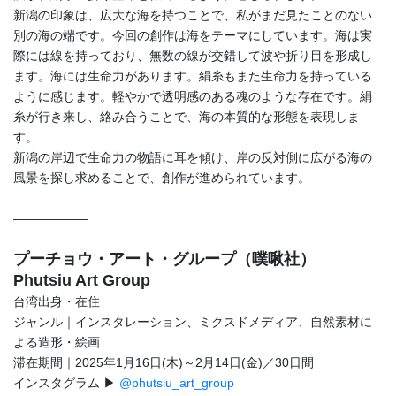
新潟の印象は、広大な海を持つことで、私がまだ見たことのない
別の海の端です。今回の創作は海をテーマにしています。海は実
際には線を持っており、無数の線が交錯して波や折り目を形成し
ます。海には生命力があります。絹糸もまた生命力を持っている
ように感じます。軽やかで透明感のある魂のような存在です。絹
糸が行き来し、絡み合うことで、海の本質的な形態を表現しま
す。
新潟の岸辺で生命力の物語に耳を傾け、岸の反対側に広がる海の
風景を探し求めることで、創作が進められています。
――――――
プーチョウ・アート・グループ（噗啾社）
Phutsiu Art Group
台湾出身・在住
ジャンル｜インスタレーション、ミクスドメディア、自然素材に
よる造形・絵画
滞在期間｜2025年1月16日(木)～2月14日(金)／30日間
インスタグラム ▶
@phutsiu_art_group