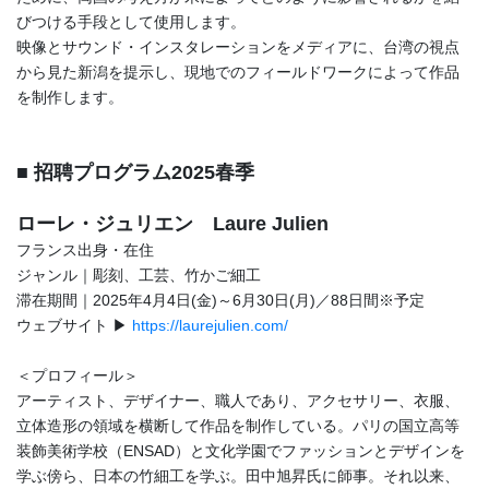
びつける手段として使用します。
映像とサウンド・インスタレーションをメディアに、台湾の視点
から見た新潟を提示し、現地でのフィールドワークによって作品
を制作します。
■ 招聘プログラム2025春季
ローレ・ジュリエン Laure Julien
フランス出身・在住
ジャンル｜彫刻、工芸、竹かご細工
滞在期間｜2025年4月4日(金)～6月30日(月)／88日間※予定
ウェブサイト ▶
https://laurejulien.com/
＜プロフィール＞
アーティスト、デザイナー、職人であり、アクセサリー、衣服、
立体造形の領域を横断して作品を制作している。パリの国立高等
装飾美術学校（ENSAD）と文化学園でファッションとデザインを
学ぶ傍ら、日本の竹細工を学ぶ。田中旭昇氏に師事。それ以来、