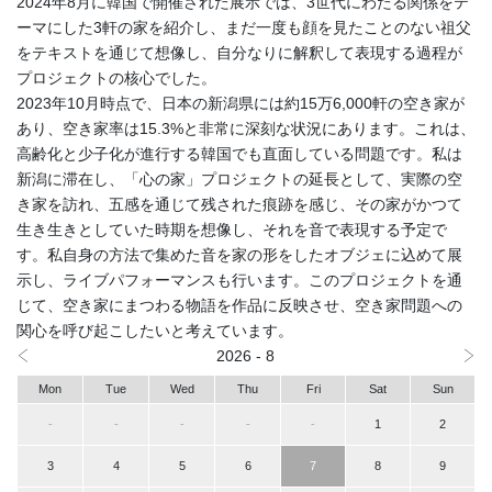
2024年8月に韓国で開催された展示では、3世代にわたる関係をテ
ーマにした3軒の家を紹介し、まだ一度も顔を見たことのない祖父
をテキストを通じて想像し、自分なりに解釈して表現する過程が
プロジェクトの核心でした。
2023年10月時点で、日本の新潟県には約15万6,000軒の空き家が
あり、空き家率は15.3%と非常に深刻な状況にあります。これは、
高齢化と少子化が進行する韓国でも直面している問題です。私は
新潟に滞在し、「心の家」プロジェクトの延長として、実際の空
き家を訪れ、五感を通じて残された痕跡を感じ、その家がかつて
生き生きとしていた時期を想像し、それを音で表現する予定で
す。私自身の方法で集めた音を家の形をしたオブジェに込めて展
示し、ライブパフォーマンスも行います。このプロジェクトを通
じて、空き家にまつわる物語を作品に反映させ、空き家問題への
関心を呼び起こしたいと考えています。
2026 - 8
Mon
Tue
Wed
Thu
Fri
Sat
Sun
-
-
-
-
-
1
2
3
4
5
6
7
8
9