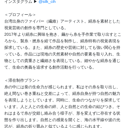
インスタグラム ▶
@silk_cih
＜プロフィール＞
台湾出身のファイバー（繊維）アーティスト。絹糸を素材とした
視覚芸術の創作を専門としている。
2017年より絹糸に興味を抱き、繭から糸を手作業で取り出すとこ
ろから、製糸・撚糸を経て作品を制作し、絹糸特有の視覚表現を
探求している。また、絹糸の歴史や芸術に対しても強い関心を持
っている。作品には現地の天然素材や自然の要素を取り入れ、生
物としての貴重さと繊細さを表現している。細やかな絹糸を通じ
て、生命の奥義を追求する創作活動を行っている。
＜滞在制作プラン＞
糸の中には蚕の生命力が感じられます。私はその糸を取り出し、
絶え間ない巻き重ねと交差によって、絹糸自身が持つ自然の魅力
を表現しようとしています。同時に、生命のつながりを探求して
います。人と人との生命の絆、人と自然との生命の結びつき。そ
れはまるで糸が交錯し絡み合う様子が、形を変えずに存在する状
態を作り出します。自然との感覚を開くと、海の水平線や波の光
沢が、絹糸の折り畳みと似ているように感じられます。