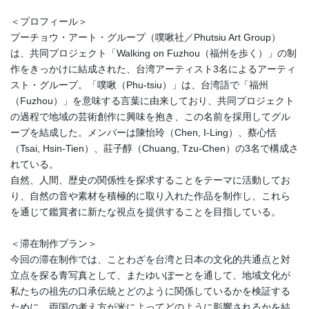
＜プロフィール＞
プーチョウ・アート・グループ（噗啾社／Phutsiu Art Group）
は、共同プロジェクト「Walking on Fuzhou（福州を歩く）」の制
作をきっかけに結成された、台湾アーティスト3名によるアーティ
スト・グループ。「噗啾（Phu-tsiu）」は、台湾語で「福州
（Fuzhou）」を意味する言葉に由来しており、共同プロジェクト
の過程で地域の芸術創作に興味を抱き、この名前を採用してグル
ープを結成した。メンバーは陳怡玲（Chen, I-Ling）、蔡心恬
（Tsai, Hsin-Tien）、莊子醇（Chuang, Tzu-Chen）の3名で構成さ
れている。
自然、人間、歴史の関係性を探求することをテーマに活動してお
り、自然の音や素材を積極的に取り入れた作品を制作し、これら
を通じて鑑賞者に新たな視点を提供することを目指している。
＜滞在制作プラン＞
今回の滞在制作では、ことわざを台湾と日本の文化的共通点と対
立点を探る青写真として、またゆいぽーとを通して、地域文化が
私たちの祖先の口承伝統とどのように関係しているかを検証する
ために、両国の考え方が米によってどのように影響されるかを結