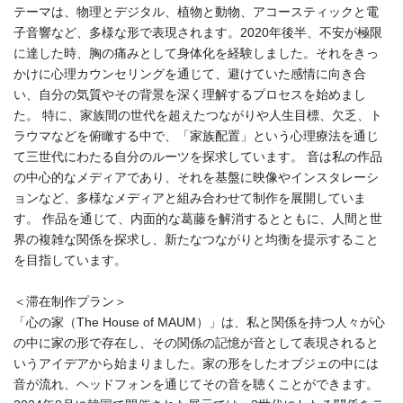
テーマは、物理とデジタル、植物と動物、アコースティックと電
子音響など、多様な形で表現されます。2020年後半、不安が極限
に達した時、胸の痛みとして身体化を経験しました。それをきっ
かけに心理カウンセリングを通じて、避けていた感情に向き合
い、自分の気質やその背景を深く理解するプロセスを始めまし
た。 特に、家族間の世代を超えたつながりや人生目標、欠乏、ト
ラウマなどを俯瞰する中で、「家族配置」という心理療法を通じ
て三世代にわたる自分のルーツを探求しています。 音は私の作品
の中心的なメディアであり、それを基盤に映像やインスタレーシ
ョンなど、多様なメディアと組み合わせて制作を展開していま
す。 作品を通じて、内面的な葛藤を解消するとともに、人間と世
界の複雑な関係を探求し、新たなつながりと均衡を提示すること
を目指しています。
＜滞在制作プラン＞
「心の家（The House of MAUM）」は、私と関係を持つ人々が心
の中に家の形で存在し、その関係の記憶が音として表現されると
いうアイデアから始まりました。家の形をしたオブジェの中には
音が流れ、ヘッドフォンを通じてその音を聴くことができます。