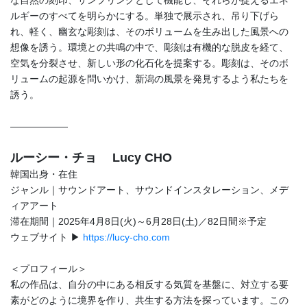
な自然の刻印、サンプリングとして機能し、それらが捉えるエネ
ルギーのすべてを明らかにする。単独で展示され、吊り下げら
れ、軽く、幽玄な彫刻は、そのボリュームを生み出した風景への
想像を誘う。環境との共鳴の中で、彫刻は有機的な脱皮を経て、
空気を分裂させ、新しい形の化石化を提案する。彫刻は、そのボ
リュームの起源を問いかけ、新潟の風景を発見するよう私たちを
誘う。
――――――
ルーシー・チョ Lucy CHO
韓国出身・在住
ジャンル｜サウンドアート、サウンドインスタレーション、メデ
ィアアート
滞在期間｜2025年4月8日(火)～6月28日(土)／82日間※予定
ウェブサイト ▶
https://lucy-cho.com
＜プロフィール＞
私の作品は、自分の中にある相反する気質を基盤に、対立する要
素がどのように境界を作り、共生する方法を探っています。この