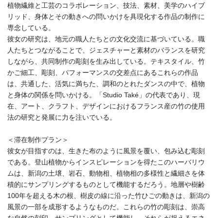
植物繊維と工芸のコラボレーション、技法、素材、美学のハイブ
リッド、身体とその動きへの問いかけを具現化する作品の制作に
専念している。
彼女の研究は、地元の職人たちとの文化交流に基づいている。職
人たちとつながることで、ジェスチャーと素材のバランスを研究
しながら、共同制作の彫刻を生み出している。テキスタイル、竹
かご細工、彫刻、パフォーマンスの交差点にあるこれらの作品
は、共通した、活気に満ちた、調和のとれたダンスの中で、植物
と身体の関係を問いかける。「Studio Také」の代表であり、現
在、アート、クラフト、デザインにおけるフランス産の竹の使用
法の研究と発展に力を注いでいる。
＜滞在制作プラン＞
彼女が目指すのは、生きた布のように風景を覆い、包み込む彫刻
である。登山植物からインスピレーションを得たこのハーバリウ
ムは、新潟の土壌、岩石、動物相、植物相の多様性と繊細さを体
積的にサンプリングするものとして機能するだろう。地層や樹齢
100年を超える木の根、樹皮の線に沿った竹ひごの動きは、新潟の
風景の一部を成形するようなものだ。これらの竹の彫刻は、崇高