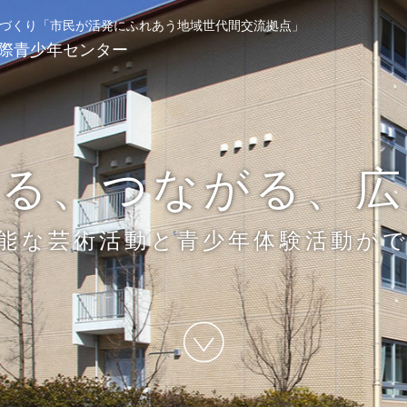
づくり
「市民が活発にふれあう地域世代間交流拠点」
際青少年センター
わる、つながる、広
能な芸術活動と青少年体験活動が