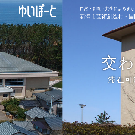
自然・創造・共生によるまち
新潟市芸術創造村・国
交
滞在可