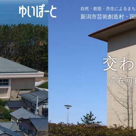
自然・創造・共生によるまち
新潟市芸術創造村・国
交
滞在可