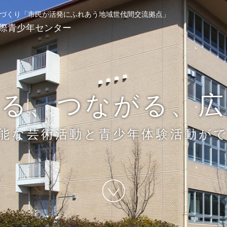
づくり
「市民が活発にふれあう地域世代間交流拠点」
際青少年センター
わる、つながる、広
能な芸術活動と青少年体験活動が