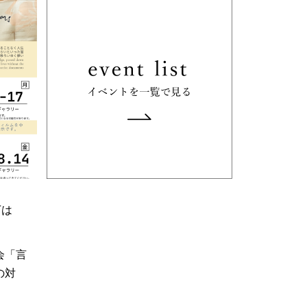
下は
会「言
の対