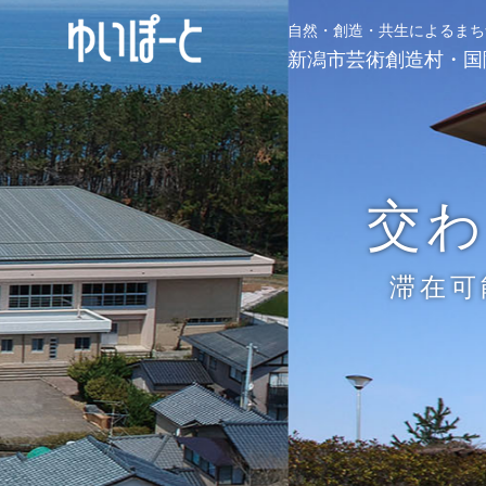
自然・創造・共生によるまち
新潟市芸術創造村・国
交
滞在可