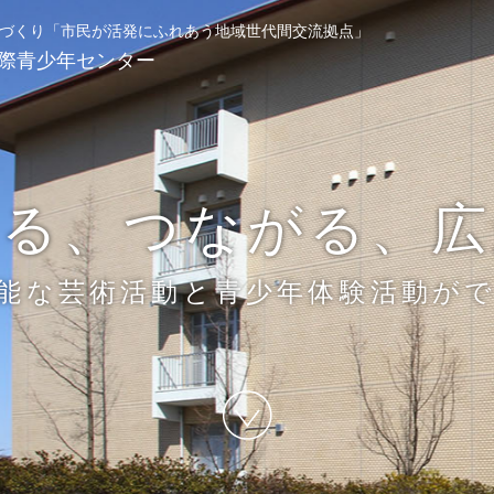
づくり
「市民が活発にふれあう地域世代間交流拠点」
際青少年センター
わる、つながる、広
能な芸術活動と青少年体験活動が