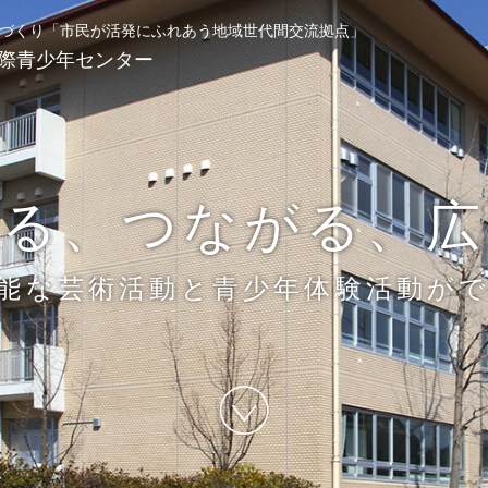
づくり
「市民が活発にふれあう地域世代間交流拠点」
際青少年センター
わる、つながる、広
能な芸術活動と青少年体験活動が