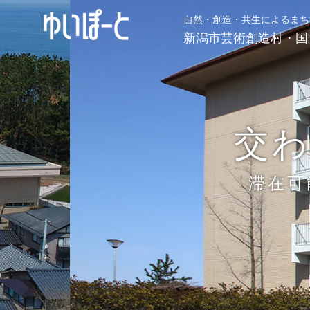
自然・創造・共生によるまち
新潟市芸術創造村・国
交
滞在可