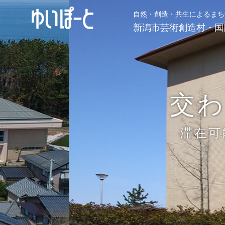
自然・創造・共生によるまち
新潟市芸術創造村・国
交
滞在可