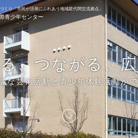
づくり
「市民が活発にふれあう地域世代間交流拠点」
際青少年センター
わる、つながる、広
能な芸術活動と青少年体験活動が