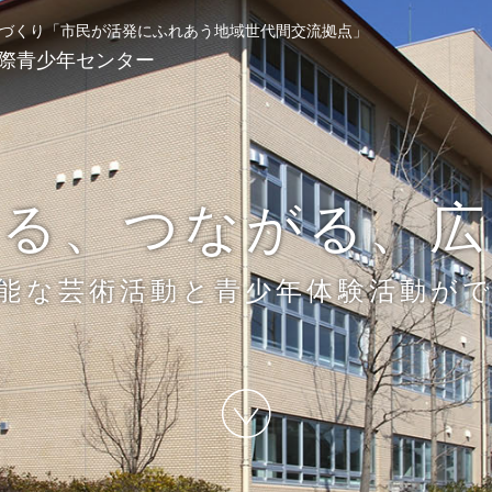
づくり
「市民が活発にふれあう地域世代間交流拠点」
際青少年センター
わる、つながる、広
能な芸術活動と青少年体験活動が