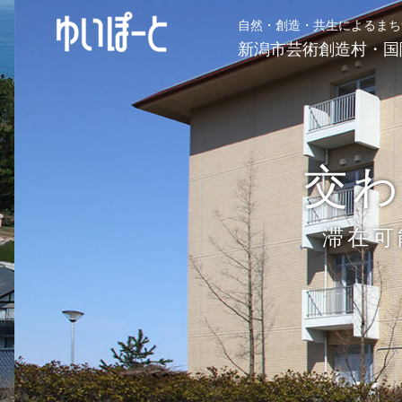
自然・創造・共生によるまち
新潟市芸術創造村・国
交
滞在可