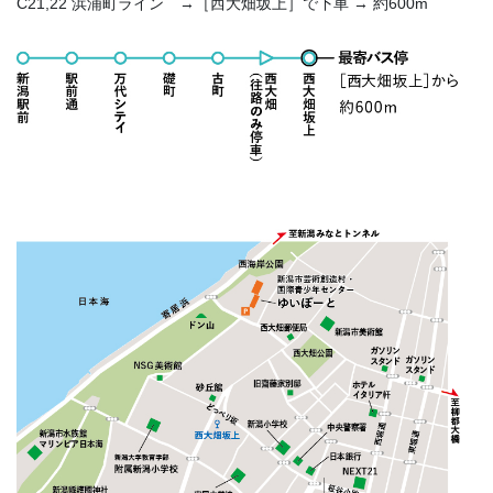
C21,22 浜浦町ライン →［西大畑坂上］で下車 → 約600m