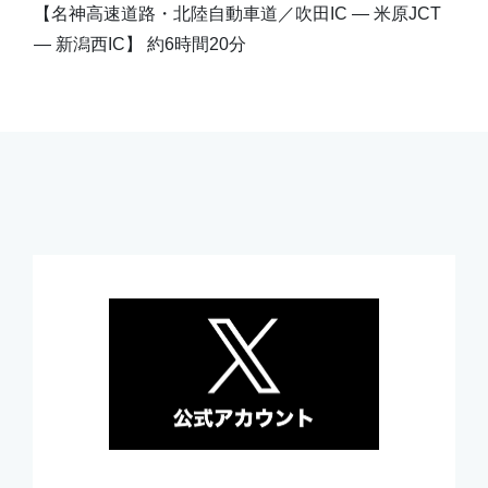
【名神高速道路・北陸自動車道／吹田IC ― 米原JCT
― 新潟西IC】 約6時間20分