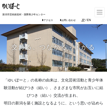
新潟市芸術創造村・国際青少年センター
JP
/
EN
アクセス
お問い合わせ
交わる、つながる、広がる
「ゆいぽーと」の名称の由来は、文化芸術活動と青少年体
験活動が結びつき（結い）、さまざまな市民がお互いに結
びつき（結い）交流が生まれ、
明日の新潟を築く施設となるように、という思いが込めら