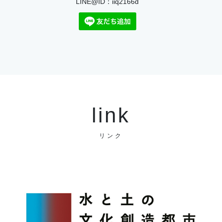
LINE@ID：iiq2166d
link
リンク