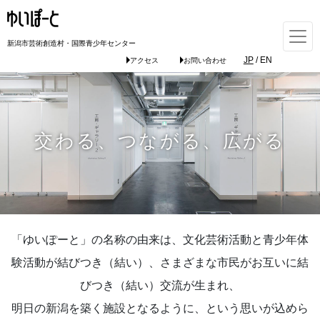
新潟市芸術創造村・国際青少年センター
JP
/
EN
アクセス
お問い合わせ
交わる、つながる、広がる
「ゆいぽーと」の名称の由来は、文化芸術活動と青少年体
験活動が結びつき（結い）、さまざまな市民がお互いに結
びつき（結い）交流が生まれ、
明日の新潟を築く施設となるように、という思いが込めら