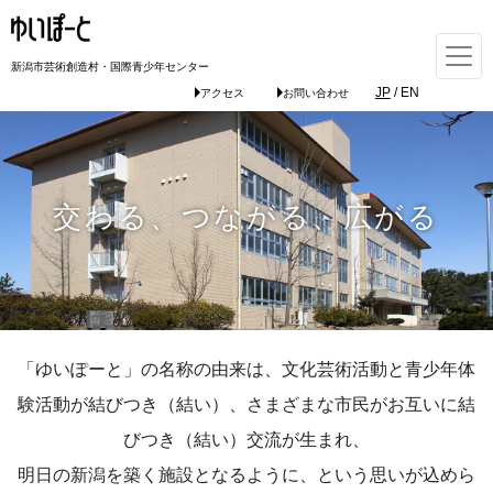
新潟市芸術創造村・国際青少年センター
JP
/
EN
アクセス
お問い合わせ
交わる、つながる、広がる
「ゆいぽーと」の名称の由来は、文化芸術活動と青少年体
験活動が結びつき（結い）、さまざまな市民がお互いに結
びつき（結い）交流が生まれ、
明日の新潟を築く施設となるように、という思いが込めら