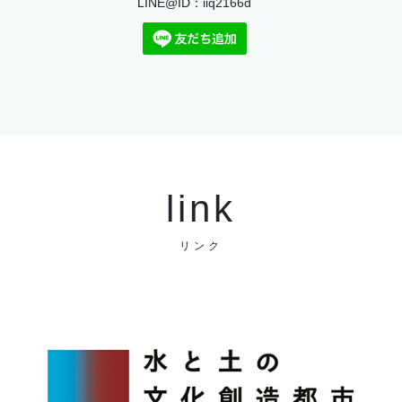
LINE@ID：iiq2166d
link
リンク