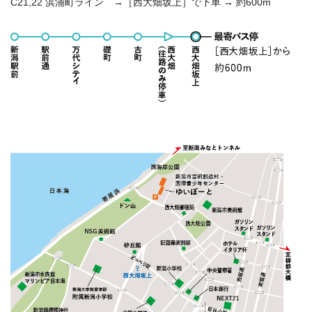
C21,22 浜浦町ライン →［西大畑坂上］で下車 → 約600m