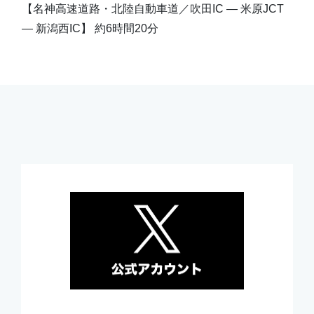
【名神高速道路・北陸自動車道／吹田IC ― 米原JCT
― 新潟西IC】 約6時間20分