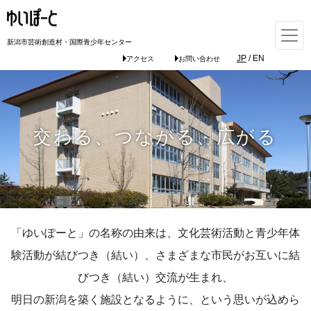
新潟市芸術創造村・国際青少年センター
JP
/
EN
アクセス
お問い合わせ
交わる、つながる、広がる
「ゆいぽーと」の名称の由来は、文化芸術活動と青少年体
験活動が結びつき（結い）、さまざまな市民がお互いに結
びつき（結い）交流が生まれ、
明日の新潟を築く施設となるように、という思いが込めら