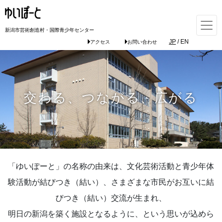
新潟市芸術創造村・国際青少年センター
JP
/
EN
アクセス
お問い合わせ
交わる、つながる、広がる
「ゆいぽーと」の名称の由来は、文化芸術活動と青少年体
験活動が結びつき（結い）、さまざまな市民がお互いに結
びつき（結い）交流が生まれ、
明日の新潟を築く施設となるように、という思いが込めら