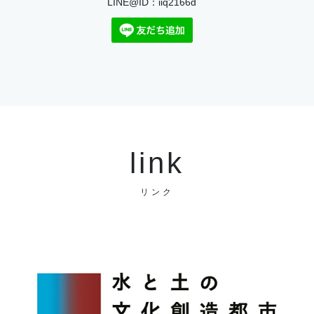
LINE@ID：iiq2166d
link
リンク