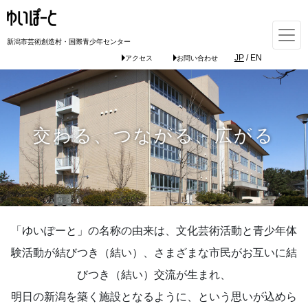
新潟市芸術創造村・国際青少年センター
JP
/
EN
アクセス
お問い合わせ
交わる、つながる、広がる
「ゆいぽーと」の名称の由来は、文化芸術活動と青少年体
験活動が結びつき（結い）、さまざまな市民がお互いに結
びつき（結い）交流が生まれ、
明日の新潟を築く施設となるように、という思いが込めら