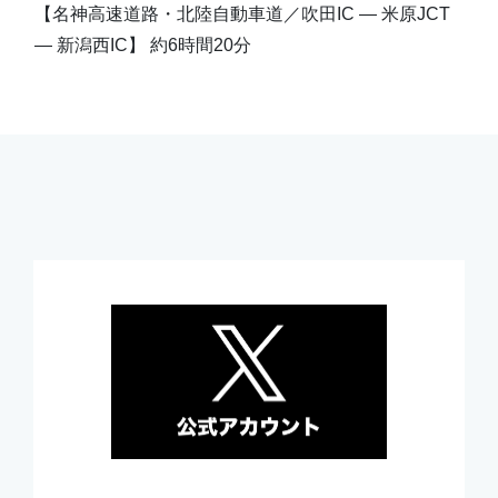
【名神高速道路・北陸自動車道／吹田IC ― 米原JCT
― 新潟西IC】 約6時間20分