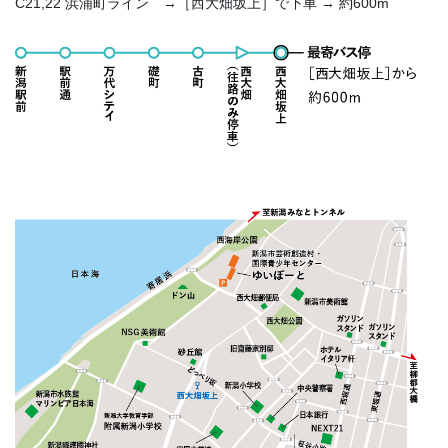
C21,22 浜浦町ライン →［西大畑坂上］で下車 → 約600m