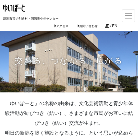
新潟市芸術創造村・国際青少年センター
JP
/
EN
アクセス
お問い合わせ
交わる、つながる、広がる
「ゆいぽーと」の名称の由来は、文化芸術活動と青少年体
験活動が結びつき（結い）、さまざまな市民がお互いに結
びつき（結い）交流が生まれ、
明日の新潟を築く施設となるように、という思いが込めら