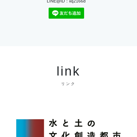
LINE@ID：iiq2166d
link
リンク